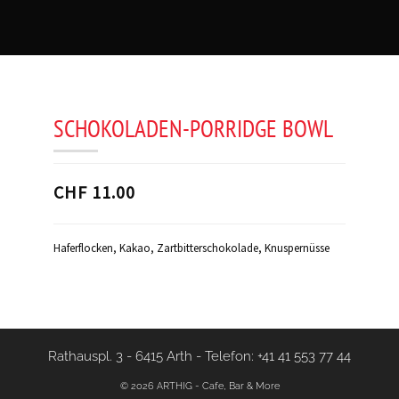
SCHOKOLADEN-PORRIDGE BOWL
CHF 11.00
Haferflocken, Kakao, Zartbitterschokolade, Knuspernüsse
Rathauspl. 3 - 6415 Arth
-
Telefon: +41 41 553 77 44
© 2026 ARTHIG - Cafe, Bar & More