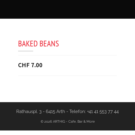
BAKED BEANS
CHF 7.00
Rathauspl. 3 - 6415 Arth
-
Telefon: +41 41 553 77 44
© 2026 ARTHIG - Cafe, Bar & More