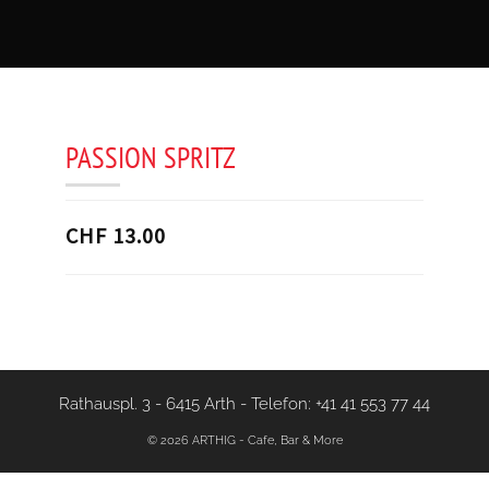
PASSION SPRITZ
CHF 13.00
Rathauspl. 3 - 6415 Arth
-
Telefon: +41 41 553 77 44
© 2026 ARTHIG - Cafe, Bar & More