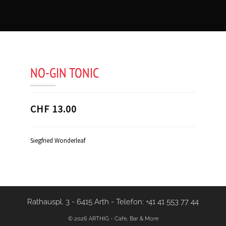
NO-GIN TONIC
CHF 13.00
Siegfried Wonderleaf
Rathauspl. 3 - 6415 Arth
-
Telefon: +41 41 553 77 44
© 2026 ARTHIG - Cafe, Bar & More