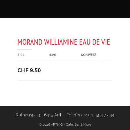
MORAND WILLIAMINE EAU DE VIE
2 CL
43%
SCHWEIZ
CHF 9.50
Rathauspl. 3 - 6415 Arth
-
Telefon: +41 41 553 77 44
© 2026 ARTHIG - Cafe, Bar & More