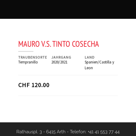
MAURO V.S. TINTO COSECHA
TRAUBENSORTE
JAHRGANG
LAND
Tempranillo
2020/2021
Spanien/Castilla y
Leon
CHF 120.00
Rathauspl. 3 - 6415 Arth
-
Telefon: +41 41 553 77 44