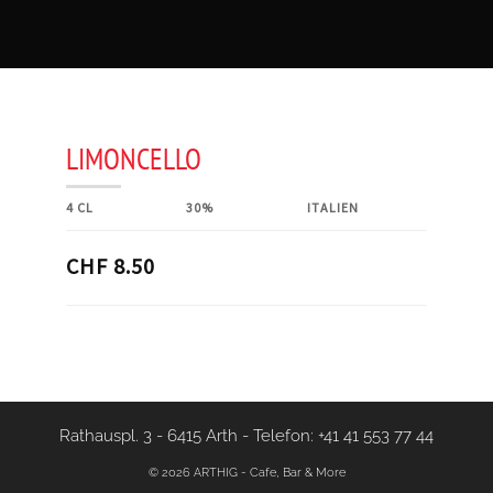
LIMONCELLO
4 CL
30%
ITALIEN
CHF 8.50
Rathauspl. 3 - 6415 Arth
-
Telefon: +41 41 553 77 44
© 2026 ARTHIG - Cafe, Bar & More