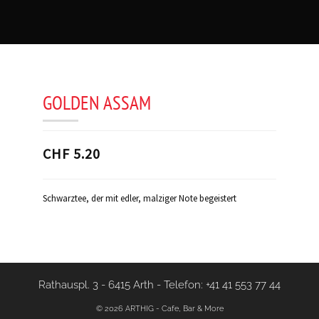
GOLDEN ASSAM
CHF 5.20
Schwarztee, der mit edler, malziger Note begeistert
Rathauspl. 3 - 6415 Arth
-
Telefon: +41 41 553 77 44
© 2026 ARTHIG - Cafe, Bar & More