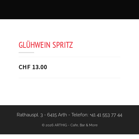
GLÜHWEIN SPRITZ
CHF 13.00
Rathauspl. 3 - 6415 Arth
-
Telefon: +41 41 553 77 44
© 2026 ARTHIG - Cafe, Bar & More