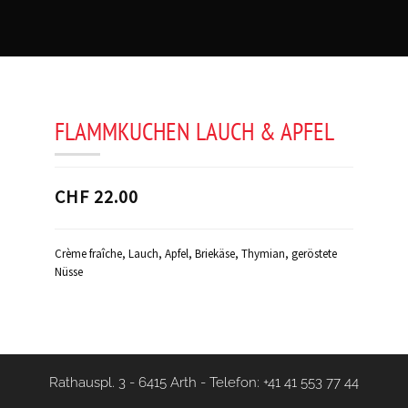
FLAMMKUCHEN LAUCH & APFEL
CHF 22.00
Crème fraîche, Lauch, Apfel, Briekäse, Thymian, geröstete
Nüsse
Rathauspl. 3 - 6415 Arth
-
Telefon: +41 41 553 77 44