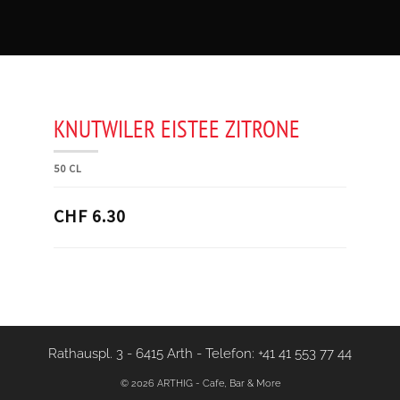
KNUTWILER EISTEE ZITRONE
50 CL
CHF 6.30
Rathauspl. 3 - 6415 Arth
-
Telefon: +41 41 553 77 44
© 2026 ARTHIG - Cafe, Bar & More